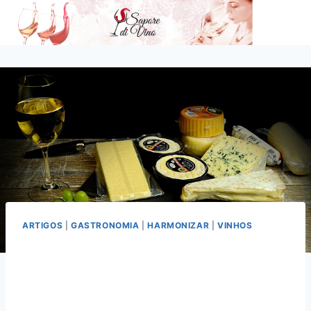
Pular
para
o
Conteúdo
ARTIGOS
|
GASTRONOMIA
|
HARMONIZAR
|
VINHOS