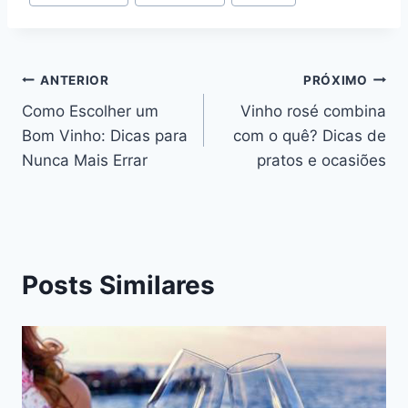
do
Post:
Navegação
ANTERIOR
PRÓXIMO
Como Escolher um
Vinho rosé combina
de
Bom Vinho: Dicas para
com o quê? Dicas de
Post
Nunca Mais Errar
pratos e ocasiões
Posts Similares