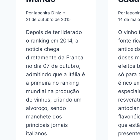
Por
Iaponira Diniz
Por
Iaponir
21 de outubro de 2015
14 de maio
Depois de ter liderado
O vinho 
o ranking em 2014, a
fonte ri
notícia chega
antioxid
diretamente da França
doses m
no dia 07 de outubro,
efeitos 
admitindo que a Itália é
só para 
a primeira no ranking
é rico em
mundial na produção
especia
de vinhos, criando um
resveratr
alvoroço, sendo
antocian
manchete dos
flavonóid
principais jornais
que est
italianos.
presente