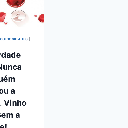
CURIOSIDADES
|
rdade
Nunca
guém
ou a
. Vinho
Bem a
e!