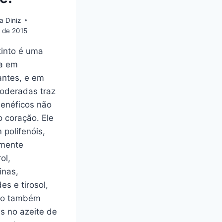
a Diniz
 de 2015
tinto é uma
ca em
antes, e em
oderadas traz
benéficos não
o coração. Ele
 polifenóis,
lmente
ol,
inas,
es e tirosol,
ão também
s no azeite de